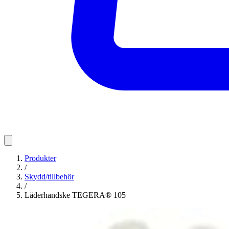
Produkter
/
Skydd/tillbehör
/
Läderhandske TEGERA® 105