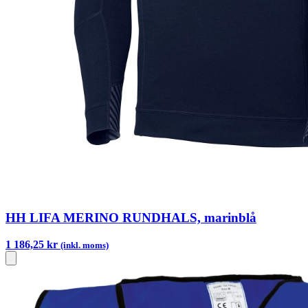
HH LIFA MERINO RUNDHALS, marinblå
1 186,25 kr
(inkl. moms)