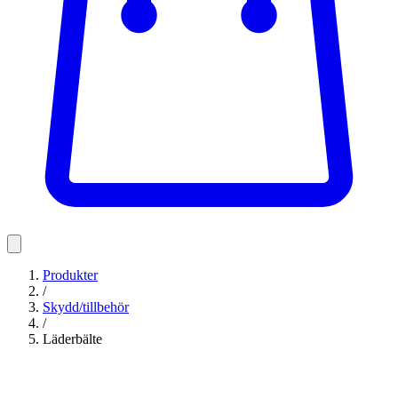
Produkter
/
Skydd/tillbehör
/
Läderbälte